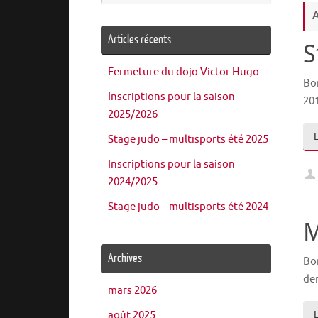
:
A
Articles récents
S
Fermeture du dojo Victor Hugo
Bon
Inscriptions pour la saison
201
2025/2026
Stage judo – multisports été 2025
Inscriptions pour la saison
2024/2025
Stage judo – multisports été 2024
M
Archives
Bon
de
mars 2026
août 2025