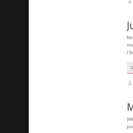
J
Ne 
mon
l’
M
[Mi
pou