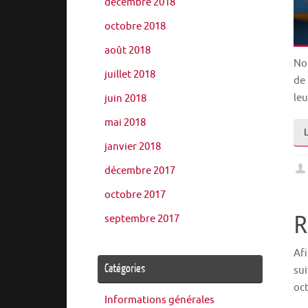
décembre 2018
octobre 2018
août 2018
No
juillet 2018
de 
leu
juin 2018
mai 2018
janvier 2018
décembre 2017
octobre 2017
R
septembre 2017
Afi
Catégories
sui
oc
Informations générales