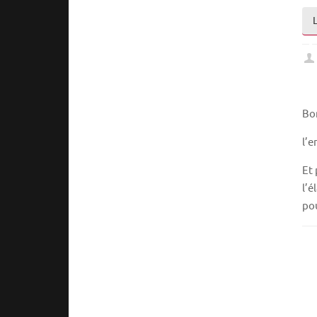
Bo
l’e
Et
l’é
pou