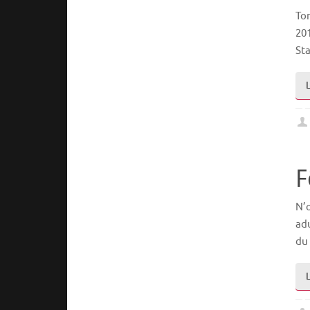
Ton
201
St
F
N’o
adu
du