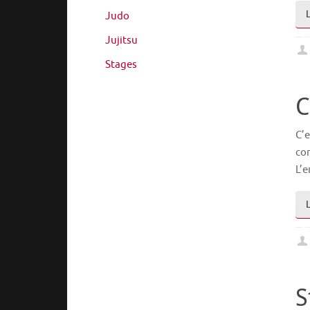
Judo
Jujitsu
Stages
C
C’e
com
L’
S