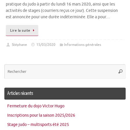
pratique du judo à partir du lundi 16 mars 2020, ainsi que les
activités de stages (courriers reçus ce jour). Cette suspension
est annoncée pour une durée indéterminée. Elle a pour…
Lire la suite
Stéphane
15/03/2020
Informations générales
Re
Reche
po
:
Articles récents
Fermeture du dojo Victor Hugo
Inscriptions pour la saison 2025/2026
Stage judo – multisports été 2025