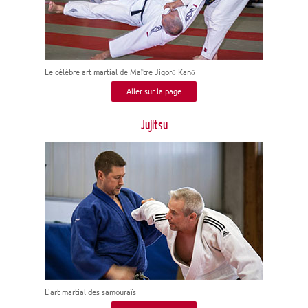
Le célèbre art martial de Maître Jigorō Kanō
Aller sur la page
Jujitsu
L'art martial des samouraïs