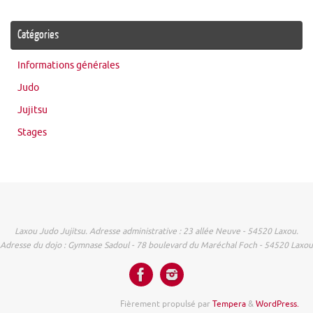
Catégories
Informations générales
Judo
Jujitsu
Stages
Laxou Judo Jujitsu. Adresse administrative : 23 allée Neuve - 54520 Laxou.
Adresse du dojo : Gymnase Sadoul - 78 boulevard du Maréchal Foch - 54520 Laxou
Fièrement propulsé par
Tempera
&
WordPress.