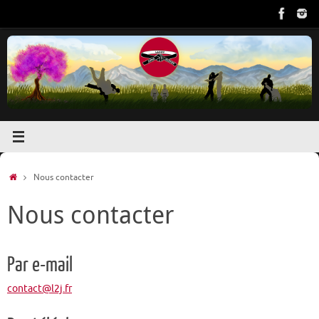
Passer
au
contenu
Accueil
Nous contacter
Nous contacter
Par e-mail
contact@l2j.fr