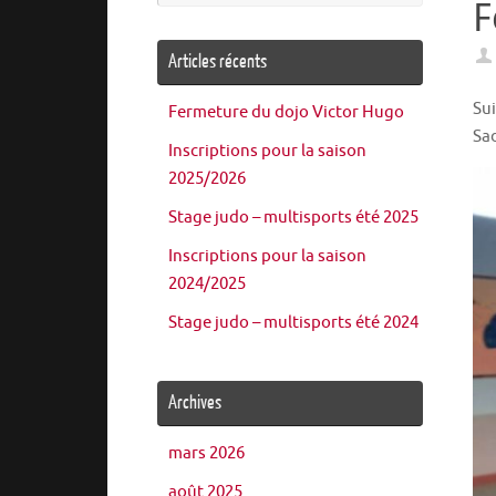
F
:
Articles récents
Sui
Fermeture du dojo Victor Hugo
Sa
Inscriptions pour la saison
2025/2026
Stage judo – multisports été 2025
Inscriptions pour la saison
2024/2025
Stage judo – multisports été 2024
Archives
mars 2026
août 2025