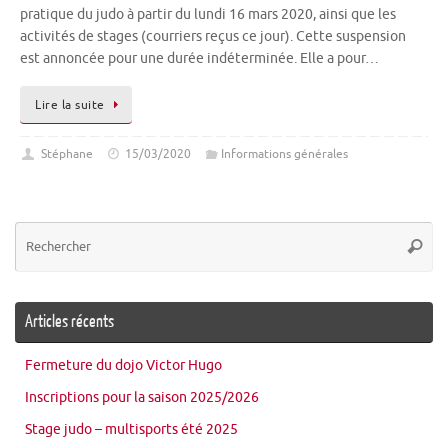
pratique du judo à partir du lundi 16 mars 2020, ainsi que les
activités de stages (courriers reçus ce jour). Cette suspension
est annoncée pour une durée indéterminée. Elle a pour…
Lire la suite
Stéphane
15/03/2020
Informations générales
Re
Reche
po
:
Articles récents
Fermeture du dojo Victor Hugo
Inscriptions pour la saison 2025/2026
Stage judo – multisports été 2025