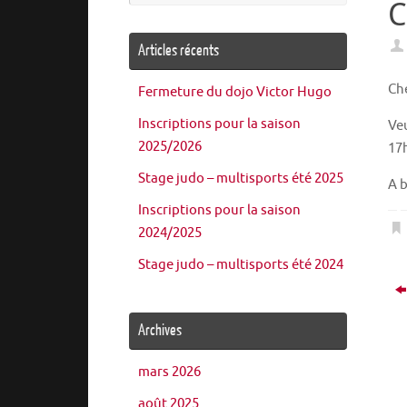
C
:
Articles récents
Ch
Fermeture du dojo Victor Hugo
Inscriptions pour la saison
Veu
2025/2026
17
Stage judo – multisports été 2025
A 
Inscriptions pour la saison
2024/2025
Stage judo – multisports été 2024
Archives
mars 2026
août 2025