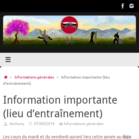
Passer
au
contenu
Accueil
Informations générales
Information importante (lieu
d’entraînement)
Information importante
(lieu d’entraînement)
Anthony
07/09/2019
Informations générales
Les cours du mardi et du vendredi auront lieu cette année au
dojo