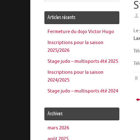
S
:
Articles récents
Le 
Fermeture du dojo Victor Hugo
La
Inscriptions pour la saison
2025/2026
Té
Stage judo – multisports été 2025
Té
Inscriptions pour la saison
2024/2025
Stage judo – multisports été 2024
Archives
mars 2026
août 2025