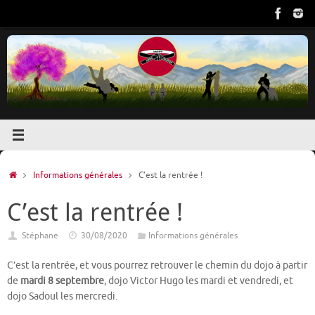
Passer
au
contenu
Accueil
Informations générales
C’est la rentrée !
C’est la rentrée !
Stéphane
30/08/2020
Informations générales
C’est la rentrée, et vous pourrez retrouver le chemin du dojo à partir
de
mardi 8 septembre
, dojo Victor Hugo les mardi et vendredi, et
dojo Sadoul les mercredi.